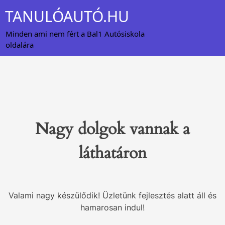
Skip
TANULÓAUTÓ.HU
to
content
Minden ami nem fért a Bal1 Autósiskola
oldalára
Nagy dolgok vannak a
láthatáron
Valami nagy készülődik! Üzletünk fejlesztés alatt áll és
hamarosan indul!